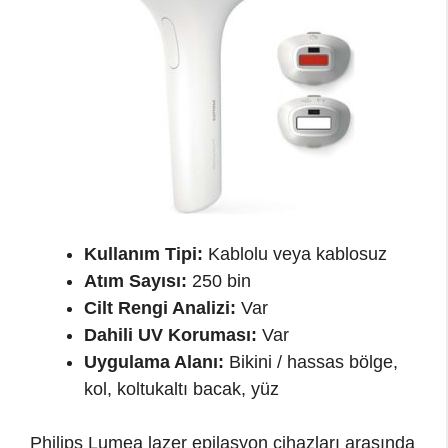
Kullanım Tipi:
Kablolu veya kablosuz
Atım Sayısı:
250 bin
Cilt Rengi Analizi:
Var
Dahili UV Koruması:
Var
Uygulama Alanı:
Bikini / hassas bölge,
kol, koltukaltı bacak, yüz
Philips Lumea lazer epilasyon cihazları arasında