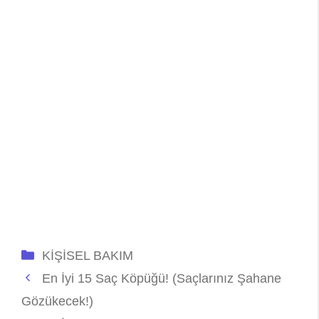
Kategoriler
KİŞİSEL BAKIM
En İyi 15 Saç Köpüğü! (Saçlarınız Şahane
Gözükecek!)