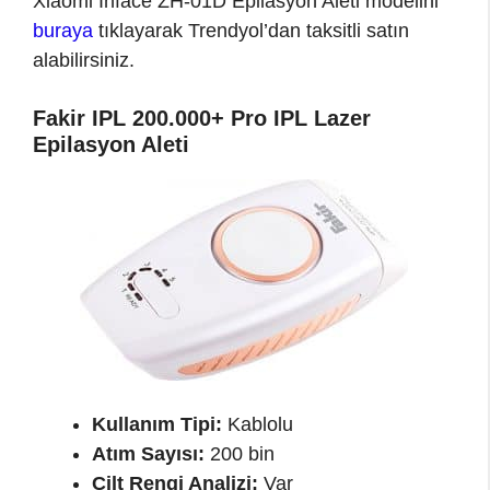
Xiaomi Inface ZH-01D Epilasyon Aleti modelini
buraya
tıklayarak Trendyol’dan taksitli satın
alabilirsiniz.
Fakir IPL 200.000+ Pro IPL Lazer
Epilasyon Aleti
Kullanım Tipi:
Kablolu
Atım Sayısı:
200 bin
Cilt Rengi Analizi:
Var