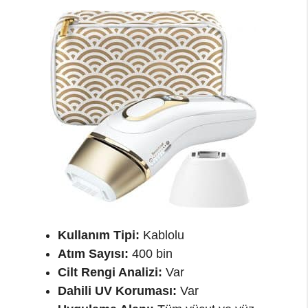
Kullanım Tipi:
Kablolu
Atım Sayısı:
400 bin
Cilt Rengi Analizi:
Var
Dahili UV Koruması:
Var