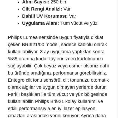
Atım Sayısı:
250 bin
Cilt Rengi Analizi:
Var
Dahili UV Koruması:
Var
Uygulama Alanı:
Tüm vücut ve yüz
Philips Lumea serisinde uygun fiyatıyla dikkat
çeken BRI921/00 model, sadece kablolu olarak
kullanılabiliyor. 3 ay uygulama yaptıktan sonra
%85 oranına kadar tüylerinizden kurtulmanızı
sağlayabilir. Çok beyaz veya esmer olsanız dahi
bu üründe aradığınız performansı görebilirsiniz.
Entegre cilt tonu sensörü, cilt tonunuzu otomatik
olarak algılar ve uygun olmayan yerlerde durur.
Farklı başlıkları ile tüm vücut ve yüz bölgesinde
kullanılabilir. Philips Bri921 kolay kullanımı ve
etkili performansıyla en iyi lazer epilasyon
cihazları arasındaki yerini koruyor. Ayrıca daha