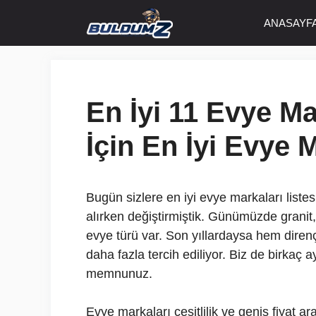
İçeriğe
ANASAYF
atla
En İyi 11 Evye Ma
İçin En İyi Evye M
Bugün sizlere en iyi evye markaları liste
alırken değiştirmiştik. Günümüzde grani
evye türü var. Son yıllardaysa hem diren
daha fazla tercih ediliyor. Biz de birkaç 
memnunuz.
Evye markaları çeşitlilik ve geniş fiyat a