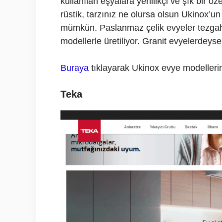
kullanılan eşyalara yenilikçi ve şık bir ö
rüstik, tarzınız ne olursa olsun Ukinox’u
mümkün. Paslanmaz çelik evyeler tezgaha 
modellerle üretiliyor. Granit evyelerdeyse 
Buraya
tıklayarak Ukinox evye modellerini
Teka