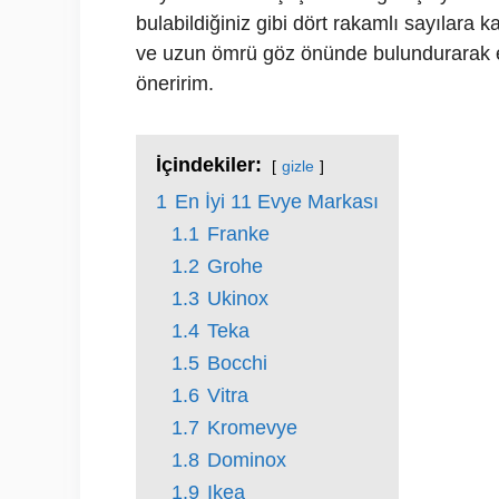
bulabildiğiniz gibi dört rakamlı sayılara ka
ve uzun ömrü göz önünde bulundurarak en
öneririm.
İçindekiler:
gizle
1
En İyi 11 Evye Markası
1.1
Franke
1.2
Grohe
1.3
Ukinox
1.4
Teka
1.5
Bocchi
1.6
Vitra
1.7
Kromevye
1.8
Dominox
1.9
Ikea