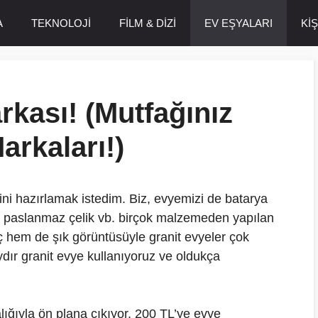
A
TEKNOLOJİ
FİLM & DİZİ
EV EŞYALARI
Kİ
rkası! (Mutfağınız
arkaları!)
sini hazırlamak istedim. Biz, evyemizi de batarya
t, paslanmaz çelik vb. birçok malzemeden yapılan
ç hem de şık görüntüsüyle granit evyeler çok
aydır granit evye kullanıyoruz ve oldukça
ralığıyla ön plana çıkıyor. 200 TL’ye evye