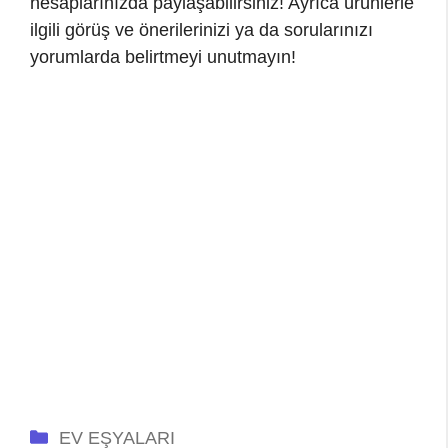
hesaplarınızda paylaşabilirsiniz! Ayrıca ürünlerle
ilgili görüş ve önerilerinizi ya da sorularınızı
yorumlarda belirtmeyi unutmayın!
Kategoriler
EV EŞYALARI