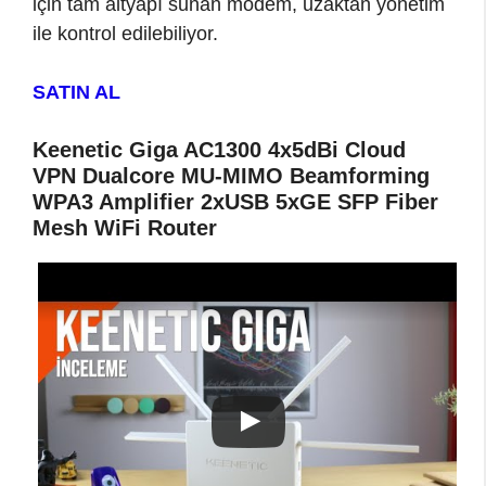
için tam altyapı sunan modem, uzaktan yönetim
ile kontrol edilebiliyor.
SATIN AL
Keenetic Giga AC1300 4x5dBi Cloud
VPN Dualcore MU-MIMO Beamforming
WPA3 Amplifier 2xUSB 5xGE SFP Fiber
Mesh WiFi Router