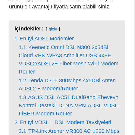
ürünü en avantajlı fiyatla satın alabilirsiniz.
İçindekiler:
gizle
1
En İyi ADSL Modemler
1.1
Keenetic Omni DSL N300 2x5dBi
Cloud VPN WPA3 Amplifier USB 4xFE
VDSL2/ADSL2+ Fiber Mesh WiFi Modem
Router
1.2
Tenda D305 300Mbps 4x5DBi Anten
ADSL2 + Modem/Router
1.3
ASUS DSL-AC51 DualBand-Ebeveyn
Kontrol Destekli-DLNA-VPN-ADSL-VDSL-
FiBER-Modem Router
2
En İyi VDSL – DSL Modem Tavsiyeleri
2.1
TP-Link Archer VR300 AC 1200 Mbps