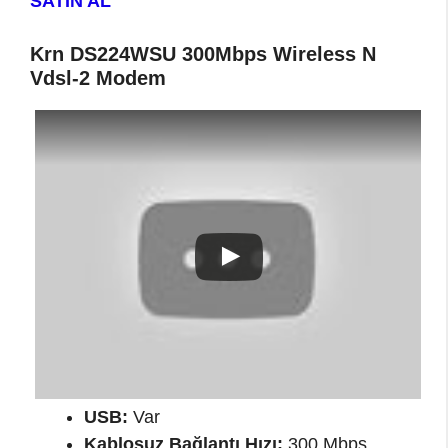
SATIN AL
Krn DS224WSU 300Mbps Wireless N
Vdsl-2 Modem
USB:
Var
Kablosuz Bağlantı Hızı:
300 Mbps