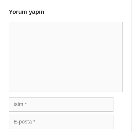
Yorum yapın
Yorum
İsim
E-
posta