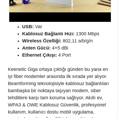
USB:
Var
Kablosuz Bağlantı Hızı:
1300 Mbps
Wireless Özelliği:
802,11 a/b/g/n
Anten Gücü:
4×5 dBi
Ethernet Çıkışı:
4 Port
Keenetic Giga ortaya çıktığı günden bu yana en
iyi fiber modemler arasında ilk sırada yer alıyor.
Beamforming teknolojisiyle kablosuz bağlantıları
bambaşka bir noktaya taşıyan modem, siber
tehditlere karşı tam koruma sağlıyor. Akıllı ev,
WPA3 & OWE Kablosuz Güvenlik, profesyonel
kullanım, kullanıcı dostu mobil uygulama,