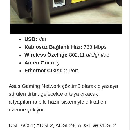
USB:
Var
Kablosuz Bağlantı Hızı:
733 Mbps
Wireless Özelliği:
802,11 a/b/g/n/ac
Anten Gücü:
y
Ethernet Çıkışı:
2 Port
Asus Gaming Network çözümü olarak piyasaya
sürülen ürün, gelecekte ortaya çıkacak
altyapılarına bile hazır sistemiyle dikkatleri
üzerine çekiyor.
DSL-AC51; ADSL2, ADSL2+, ADSL ve VDSL2