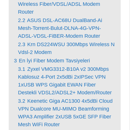
Wireless Fiber/VDSL/ADSL Modem
Router
2.2
ASUS DSL-AC68U DualBand-Ai
Mesh-Torrent-Bulut-DLNA-4G-VPN-
ADSL-VDSL-FiBER-Modem Router
2.3
Krn DS224WSU 300Mbps Wireless N
Vdsl-2 Modem
3
En İyi Fiber Modem Tavsiyeleri
3.1
Zyxel VMG3312-B10A v2 300Mbps
Kablosuz 4-Port 2x5dBi 2xIPSec VPN
1xUSB WPS Gigabit EWAN Fiber
Destekli VDSL2/ADSL2+ Modem/Router
3.2
Keenetic Giga AC1300 4x5dBi Cloud
VPN Dualcore MU-MIMO Beamforming
WPA3 Amplifier 2xUSB 5xGE SFP Fiber
Mesh WiFi Router