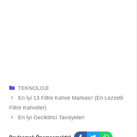
Kategoriler
TEKNOLOJİ
En İyi 13 Filtre Kahve Markası! (En Lezzetli
Filtre Kahveler)
En İyi Geciktirici Tavsiyeleri