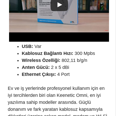
USB:
Var
Kablosuz Bağlantı Hızı:
300 Mpbs
Wireless Özelliği:
802,11 b/g/n
Anten Gücü:
2 x 5 dBi
Ethernet Çıkışı:
4 Port
Ev ve iş yerlerinde profesyonel kullanım için en
iyi tercihlerden biri olan Keenetic Omni, en iyi
yazılıma sahip modeller arasında. Güçlü
donanım ve fark yaratan kablosuz kapsamıyla