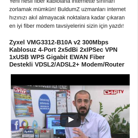
Yeni nesil fiber kablolarla internette sınırları
zorlamak mümkün! BuldumZ uzmanları internet
hızınızı akıl almayacak noktalara kadar çıkaran
en iyi fiber modem tavsiyelerini sizin için yazdı!
Zyxel VMG3312-B10A v2 300Mbps
Kablosuz 4-Port 2x5dBi 2xIPSec VPN
1xUSB WPS Gigabit EWAN Fiber
Destekli VDSL2/ADSL2+ Modem/Router