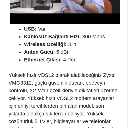
USB:
Var
Kablosuz Bağlantı Hızı:
300 Mbps
Wireless Özelliği:
11 n
Anten Gücü:
5 dBi
Ethernet Çıkışı:
4 Port
Yüksek hızlı VDSL2 olarak alabileceğiniz Zyxel
VMG3312, güçlü güvenlik duvarı, ebeveyn
kontrolü, 3G Wan özellikleriyle dikkatleri üzerine
çekiyor. Yüksek hızlı VDSL2 modem arayanlar
için en iyi tercihlerden biri alan model, son
yıllarda oldukça sık tercih ediliyor. Yüksek
çözünürlüklü TVler, bilgisayarlar ve telefonlar