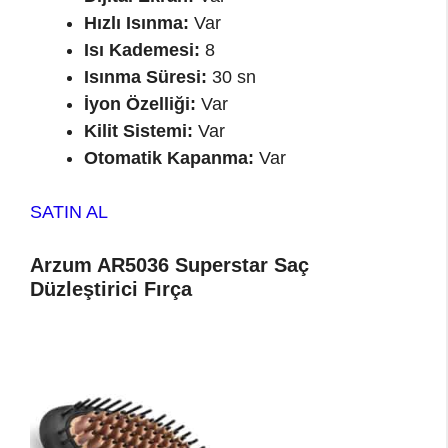
Hızlı Isınma:
Var
Isı Kademesi:
8
Isınma Süresi:
30 sn
İyon Özelliği:
Var
Kilit Sistemi:
Var
Otomatik Kapanma:
Var
SATIN AL
Arzum AR5036 Superstar Saç
Düzleştirici Fırça