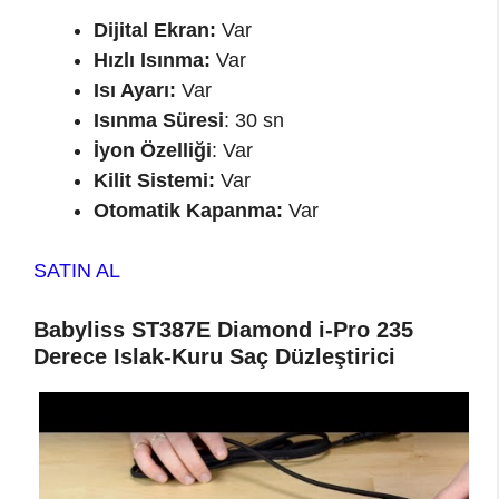
Dijital Ekran:
Var
Hızlı Isınma:
Var
Isı Ayarı:
Var
Isınma Süresi
: 30 sn
İyon Özelliği
: Var
Kilit Sistemi:
Var
Otomatik Kapanma:
Var
SATIN AL
Babyliss ST387E Diamond i-Pro 235
Derece Islak-Kuru Saç Düzleştirici