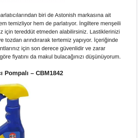
arlatıcılarından biri de Astonish markasına ait
 hem temizliyor hem de parlatıyor. İngiltere menşeili
 için tereddüt etmeden alabilirsiniz. Lastiklerinizi
ve tozdan arındırarak tertemiz yapıyor. İçeriğinde
antlarınız için son derece güvenlidir ve zarar
öre fiyatını da makul bulacağınızı düşünüyorum.
ıcı Pompalı – CBM1842