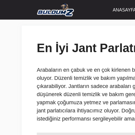
İçeriğe
ANASAYF
atla
En İyi Jant Parlat
Arabaların en çabuk ve en çok kirlenen böl
oluyor. Düzenli temizlik ve bakım yapılmam
çıkarabiliyor. Jantların sadece arabaları 
düşünerek düzenli temizlik ve bakım gerekt
yapmak çoğumuza yetmez ve parlamasını d
jant parlatıcılara ihtiyacımız oluyor. Doğ
istediğiniz performansı sergileyebilir ama