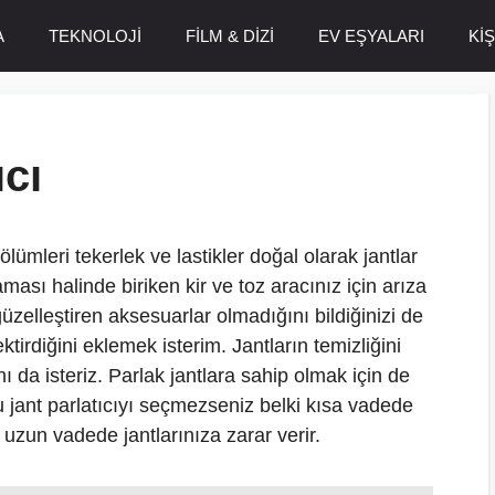
A
TEKNOLOJİ
FİLM & DİZİ
EV EŞYALARI
Kİ
ıcı
ümleri tekerlek ve lastikler doğal olarak jantlar
ası halinde biriken kir ve toz aracınız için arıza
güzelleştiren aksesuarlar olmadığını bildiğinizi de
irdiğini eklemek isterim. Jantların temizliğini
a isteriz. Parlak jantlara sahip olmak için de
ru jant parlatıcıyı seçmezseniz belki kısa vadede
 uzun vadede jantlarınıza zarar verir.