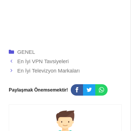
Kategoriler
GENEL
En İyi VPN Tavsiyeleri
En İyi Televizyon Markaları
Paylaşmak Önemsemektir!