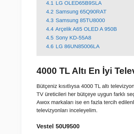
4.1
LG OLED65B9SLA
4.2
Samsung 65Q90RAT
4.3
Samsung 85TU8000
4.4
Arçelik A65 OLED A 950B
4.5
Sony KD-55A8
4.6
LG 86UN85006LA
4000 TL Altı En İyi Tel
Bütçeniz kısıtlıysa 4000 TL altı televizyon
TV üreticileri her bütçeye uygun farklı 
Awox markaları ise en fazla tercih edilenler
televizyonları inceleyelim.
Vestel 50U9500