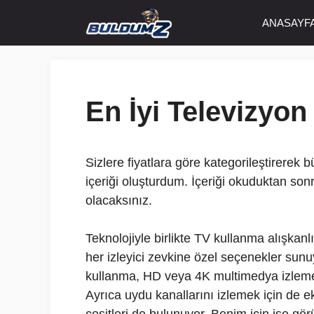
İçeriğe
ANASAYF
atla
En İyi Televizyon
Sizlere fiyatlara göre kategorileştirerek 
içeriği oluşturdum. İçeriği okuduktan sonr
olacaksınız.
Teknolojiyle birlikte TV kullanma alışkan
her izleyici zevkine özel seçenekler sunuy
kullanma, HD veya 4K multimedya izleme
Ayrıca uydu kanallarını izlemek için de e