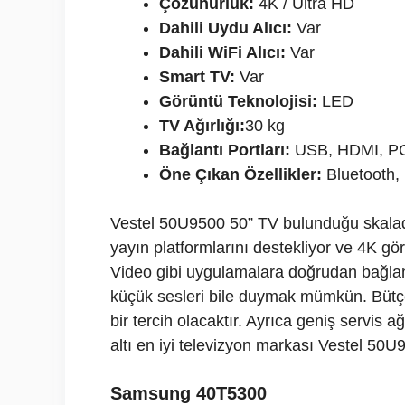
Çözünürlük:
4K / Ultra HD
Dahili Uydu Alıcı:
Var
Dahili WiFi Alıcı:
Var
Smart TV:
Var
Görüntü Teknolojisi:
LED
TV Ağırlığı:
30 kg
Bağlantı Portları:
USB, HDMI, PC, 
Öne Çıkan Özellikler:
Bluetooth,
Vestel 50U9500 50” TV bulunduğu skalada 
yayın platformlarını destekliyor ve 4K gör
Video gibi uygulamalara doğrudan bağlan
küçük sesleri bile duymak mümkün. Bütçen
bir tercih olacaktır. Ayrıca geniş servis 
altı en iyi televizyon markası Vestel 50U9
Samsung 40T5300