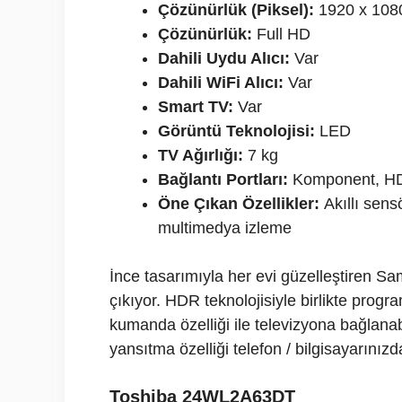
Çözünürlük (Piksel):
1920 x 108
Çözünürlük:
Full HD
Dahili Uydu Alıcı:
Var
Dahili WiFi Alıcı:
Var
Smart TV:
Var
Görüntü Teknolojisi:
LED
TV Ağırlığı:
7 kg
Bağlantı Portları:
Komponent, HD
Öne Çıkan Özellikler:
Akıllı sens
multimedya izleme
İnce tasarımıyla her evi güzelleştiren S
çıkıyor. HDR teknolojisiyle birlikte progra
kumanda özelliği ile televizyona bağlana
yansıtma özelliği telefon / bilgisayarınız
Toshiba 24WL2A63DT