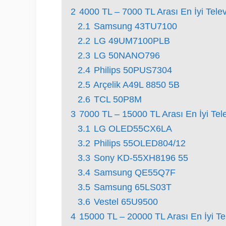
2
4000 TL – 7000 TL Arası En İyi Tele
2.1
Samsung 43TU7100
2.2
LG 49UM7100PLB
2.3
LG 50NANO796
2.4
Philips 50PUS7304
2.5
Arçelik A49L 8850 5B
2.6
TCL 50P8M
3
7000 TL – 15000 TL Arası En İyi Tel
3.1
LG OLED55CX6LA
3.2
Philips 55OLED804/12
3.3
Sony KD-55XH8196 55
3.4
Samsung QE55Q7F
3.5
Samsung 65LS03T
3.6
Vestel 65U9500
4
15000 TL – 20000 TL Arası En İyi Te