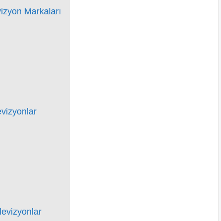
vizyon Markaları
evizyonlar
levizyonlar