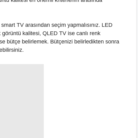
üntü kalitesi en önemli kriterlerim arasında
 smart TV arasından seçim yapmalısınız. LED
görüntü kalitesi, QLED TV ise canlı renk
e bütçe belirlemek. Bütçenizi belirledikten sonra
ilirsiniz.