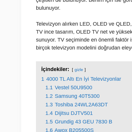
çeşitleri de bulunuyor. Benim için ise gör
bulunuyor.
Televizyon alırken LED, OLED ve QLED,
TV ince tasarım, OLED TV net ve yüksek 
sunuyor. TV seçiminde en önemli faktör is
birçok televizyon modelini doğrudan eleyeb
İçindekiler:
gizle
1
4000 TL Altı En İyi Televizyonlar
1.1
Vestel 50U9500
1.2
Samsung 40T5300
1.3
Toshiba 24WL2A63DT
1.4
Dijitsu DJTV501
1.5
Grundig 43 GEU 7830 B
1.6
Awox B205500S