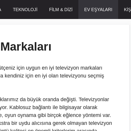
A
TEKNOLOJİ
FİLM & DİZİ
EV EŞYALARI
Kİ
 Markaları
bütçeniz için uygun en iyi televizyon markaları
a kendiniz için en iyi olan televizyonu seçmiş
lıklarımız da büyük oranda değişti. Televizyonlar
or. Kablosuz bağlantı ile bilgisayar olarak
, oyun oynama gibi birçok eğlence yöntemi var.
kstra bir uydu alıcısına gerek olmayan televizyon