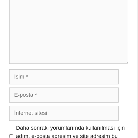
İsim
E-
posta
İnternet
sitesi
Daha sonraki yorumlarımda kullanılması için
adım, e-posta adresim ve site adresim bu