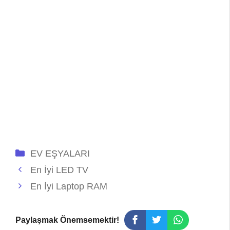
Kategoriler
EV EŞYALARI
En İyi LED TV
En İyi Laptop RAM
Paylaşmak Önemsemektir!