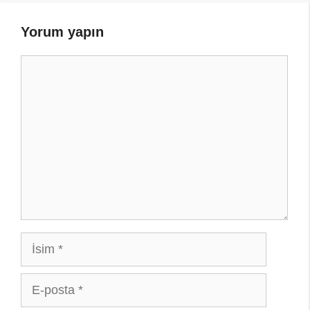
Yorum yapın
Yorum
İsim
E-
posta