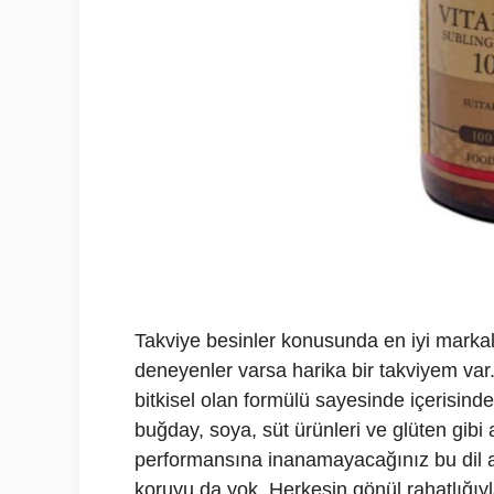
Takviye besinler konusunda en iyi markala
deneyenler varsa harika bir takviyem va
bitkisel olan formülü sayesinde içerisind
buğday, soya, süt ürünleri ve glüten gibi 
performansına inanamayacağınız bu dil al
koruyu da yok. Herkesin gönül rahatlığıyl