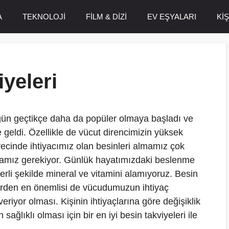
A
TEKNOLOJİ
FİLM & DİZİ
EV EŞYALARI
Kİ
iyeleri
 gün geçtikçe daha da popüler olmaya başladı ve
le geldi. Özellikle de vücut direncimizin yüksek
ecinde ihtiyacımız olan besinleri almamız çok
mamız gerekiyor. Günlük hayatımızdaki beslenme
erli şekilde mineral ve vitamini alamıyoruz. Besin
lerden en önemlisi de vücudumuzun ihtiyaç
eriyor olması. Kişinin ihtiyaçlarına göre değişiklik
sağlıklı olması için bir en iyi besin takviyeleri ile