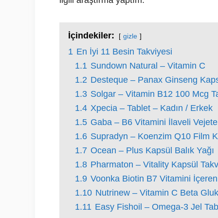
ilgili araştırma yaptım.
İçindekiler:
gizle
1
En İyi 11 Besin Takviyesi
1.1
Sundown Natural – Vitamin C
1.2
Desteque – Panax Ginseng Kaps
1.3
Solgar – Vitamin B12 100 Mcg T
1.4
Xpecia – Tablet – Kadın / Erkek
1.5
Gaba – B6 Vitamini İlaveli Vejet
1.6
Supradyn – Koenzim Q10 Film Ka
1.7
Ocean – Plus Kapsül Balık Yağı
1.8
Pharmaton – Vitality Kapsül Takv
1.9
Voonka Biotin B7 Vitamini İçeren
1.10
Nutrinew – Vitamin C Beta Glu
1.11
Easy Fishoil – Omega-3 Jel Tabl