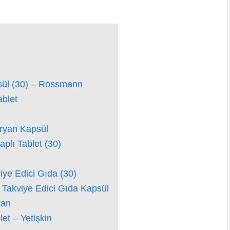
ül (30) – Rossmann
ablet
eryan Kapsül
plı Tablet (30)
iye Edici Gıda (30)
 Takviye Edici Gıda Kapsül
kan
et – Yetişkin