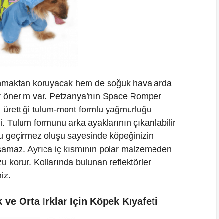
anmaktan koruyacak hem de soğuk havalarda
r önerim var. Petzanya’nın Space Romper
in ürettiği tulum-mont formlu yağmurluğu
ri. Tulum formunu arka ayaklarının çıkarılabilir
Su geçirmez oluşu sayesinde köpeğinizin
aşamaz. Ayrıca iç kısmının polar malzemeden
 korur. Kollarında bulunan reflektörler
iz.
ve Orta Irklar İçin Köpek Kıyafeti