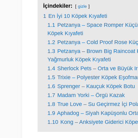
İçindekiler:
gizle
1
En İyi 10 Köpek Kıyafeti
1.1
Petzanya – Space Romper Küçük 
Köpek Kıyafeti
1.2
Petzanya – Cold Proof Rose Küçük
1.3
Petzanya – Brown Big Raincoat K
Yağmurluk Köpek Kıyafeti
1.4
Sherlock Pets – Orta ve Büyük I
1.5
Trixie – Polyester Köpek Eşofman
1.6
Sprenger – Kauçuk Köpek Botu
1.7
Madam Yorki – Örgü Kazak
1.8
True Love – Su Geçirmez İçi Pola
1.9
Aphadog – Siyah Kapüşonlu Orta
1.10
Kong – Anksiyete Giderici Köpe