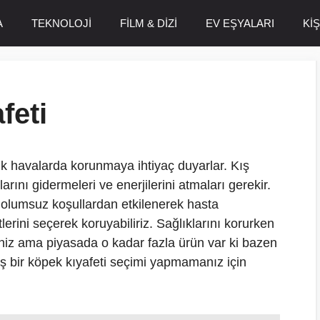
A
TEKNOLOJİ
FİLM & DİZİ
EV EŞYALARI
Kİ
feti
ğuk havalarda korunmaya ihtiyaç duyarlar. Kış
larını gidermeleri ve enerjilerini atmaları gerekir.
 olumsuz koşullardan etkilenerek hasta
lerini seçerek koruyabiliriz. Sağlıklarını korurken
iniz ama piyasada o kadar fazla ürün var ki bazen
nlış bir köpek kıyafeti seçimi yapmamanız için