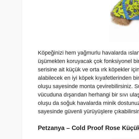
Köpeğinizi hem yağmurlu havalarda ısl
üşümekten koruyacak çok fonksiyonel bi
serisine ait küçük ve orta ırk köpekler iç
alabilecek en iyi köpek kıyafetlerinden bi
oluşu sayesinde monta çevirebilirsiniz. 
vücuduna dışarıdan herhangi bir sıvı ul
oluşu da soğuk havalarda minik dostunuzu
sayesinde güvenli yürüyüşlere çıkabilirsin
Petzanya – Cold Proof Rose Küçük 