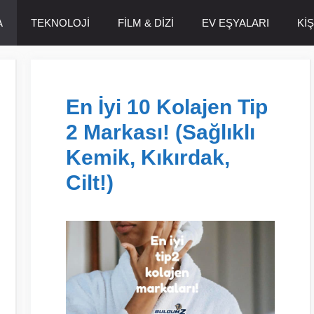
A
TEKNOLOJİ
FİLM & DİZİ
EV EŞYALARI
Kİ
En İyi 10 Kolajen Tip
2 Markası! (Sağlıklı
Kemik, Kıkırdak,
Cilt!)